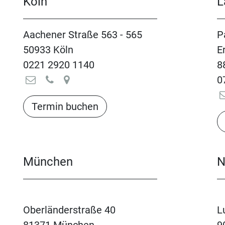
Köln
L
Aachener Straße 563 - 565
P
50933 Köln
E
0221 2920 1140
8
0
Termin buchen​​​​​​​​​​
München
N
Oberländerstraße 40
L