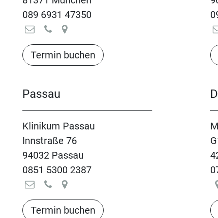
81371 München
9
089 6931 47350
0
Termin buchen​​​​​​​​​​
Passau
D
Klinikum Passau
M
Innstraße 76
G
94032 Passau
4
0851 5300 2387
0
Termin buchen​​​​​​​​​​