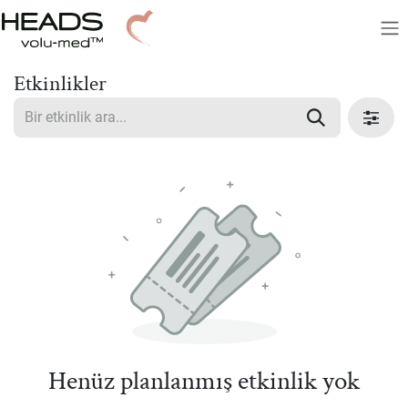
İçereği Atla
Etkinlikler
Henüz planlanmış etkinlik yok